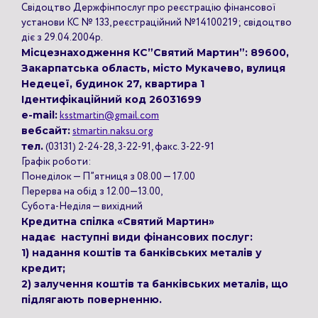
Свідоцтво Держфінпослуг про реєстрацію фінансової
установи КС № 133, реєстраційний №14100219; свідоцтво
діє з 29.04.2004р.
Місцезнаходження КС”Святий Мартин”: 89600,
Закарпатська область, місто Мукачево, вулиця
Недецеї, будинок 27, квартира 1
Ідентифікаційний код 26031699
e-mail:
ksstmartin@gmail.com
вебсайт:
stmartin.naksu.org
тел.
(03131) 2-24-28, 3-22-91, факс. 3-22-91
Графік роботи:
Понеділок — П”ятниця з 08.00 — 17.00
Перерва на обід з 12.00—13.00,
Субота-Неділя — вихідний
Кредитна спілка «Святий Мартин»
надає наступні види фінансових послуг:
1) надання коштів та банківських металів у
кредит;
2) залучення коштів та банківських металів, що
підлягають поверненню.