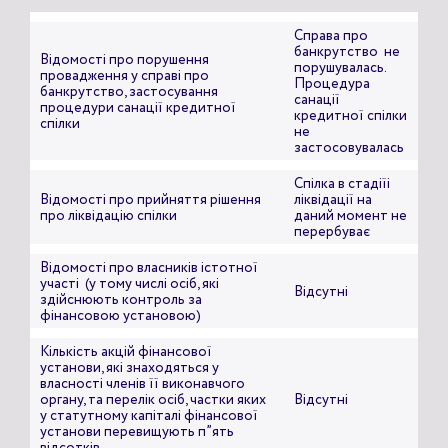
Справа про
банкрутство не
Відомості про порушення
порушувалась.
провадження у справі про
Процедура
банкрутство, застосування
санації
процедури санації кредитної
кредитної спілки
спілки
не
застосовувалась
Спілка в стадіїі
Відомості про прийняття рішення
ліквідації на
про ліквідацію спілки
даний момент не
перербуває
Відомості про власників істотної
участі (у тому числі осіб, які
Відсутні
здійснюють контроль за
фінансовою установою)
Кількість акцій фінансової
установи, які знаходяться у
власності членів її виконавчого
органу, та перелік осіб, частки яких
Відсутні
у статутному капіталі фінансової
установи перевищують п”ять